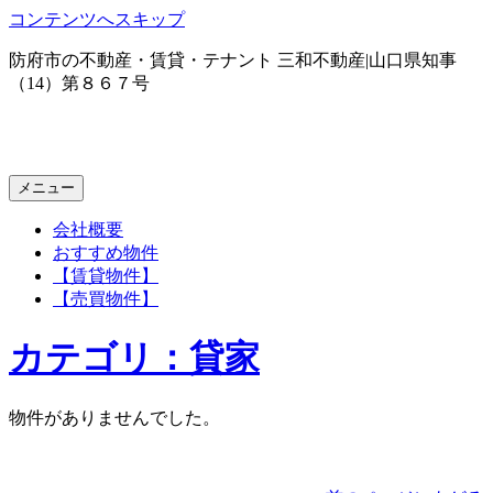
コンテンツへスキップ
防府市の不動産・賃貸・テナント 三和不動産|山口県知事
三和不動産｜防府市賃貸、テナント、土地活用
（14）第８６７号
メニュー
会社概要
おすすめ物件
【賃貸物件】
【売買物件】
カテゴリ：貸家
物件がありませんでした。