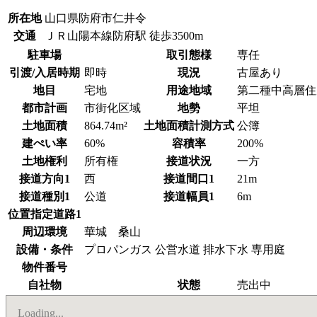
所在地
山口県防府市仁井令
交通
ＪＲ山陽本線防府駅 徒歩3500m
駐車場
取引態様
専任
引渡/入居時期
即時
現況
古屋あり
地目
宅地
用途地域
第二種中高層住
都市計画
市街化区域
地勢
平坦
土地面積
864.74m²
土地面積計測方式
公簿
建ぺい率
60%
容積率
200%
土地権利
所有権
接道状況
一方
接道方向1
西
接道間口1
21m
接道種別1
公道
接道幅員1
6m
位置指定道路1
周辺環境
華城 桑山
設備・条件
プロパンガス 公営水道 排水下水 専用庭
物件番号
自社物
状態
売出中
Loading...