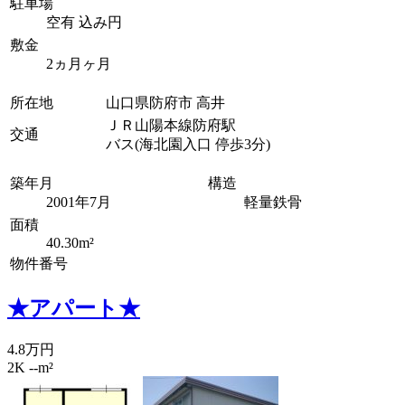
駐車場
空有 込み円
敷金
2ヵ月ヶ月
所在地
山口県防府市 高井
ＪＲ山陽本線防府駅
交通
バス(海北園入口 停歩3分)
築年月
構造
2001年7月
軽量鉄骨
面積
40.30m²
物件番号
★アパート★
4.8万円
2K --m²