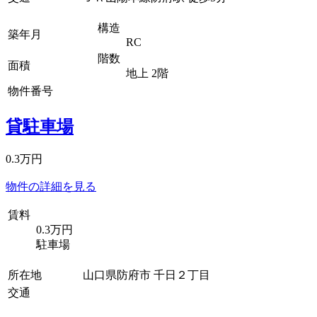
構造
築年月
RC
階数
面積
地上 2階
物件番号
貸駐車場
0.3万円
物件の詳細を見る
賃料
0.3万円
駐車場
所在地
山口県防府市 千日２丁目
交通