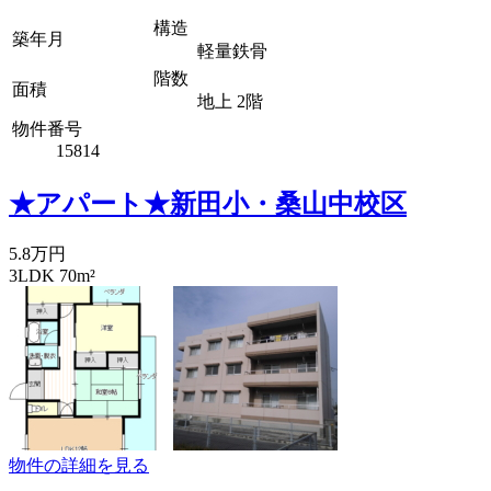
構造
築年月
軽量鉄骨
階数
面積
地上 2階
物件番号
15814
★アパート★新田小・桑山中校区
5.8万円
3LDK 70m²
物件の詳細を見る