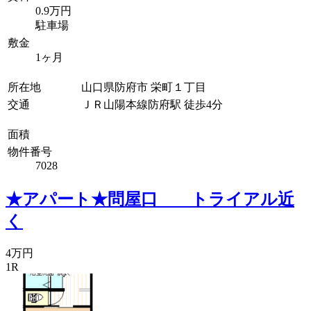
0.9万円
駐車場
敷金
1ヶ月
所在地
山口県防府市 栄町１丁目
交通
ＪＲ山陽本線防府駅 徒歩4分
面積
物件番号
7028
★アパート★問屋口 トライアル近
く
4万円
1R