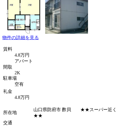
物件の詳細を見る
賃料
4.8万円
アパート
間取
2K
駐車場
空有
礼金
4.8万円
山口県防府市 酢貝 ★★スーパー近く
所在地
★★
交通