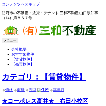
コンテンツへスキップ
防府市の不動産・賃貸・テナント 三和不動産|山口県知事
三和不動産｜防府市賃貸、テナント、土地活用
（14）第８６７号
メニュー
会社概要
おすすめ物件
【賃貸物件】
【売買物件】
カテゴリ：【賃貸物件】
価格
面積
間取
住所
築年月
★コーポレス高井★ 右田小校区