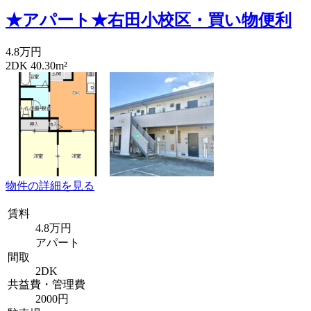
★アパート★右田小校区・買い物便利
4.8万円
2DK 40.30m²
物件の詳細を見る
賃料
4.8万円
アパート
間取
2DK
共益費・管理費
2000円