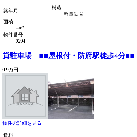
構造
築年月
軽量鉄骨
面積
--m²
物件番号
9294
貸駐車場 ■■屋根付・防府駅徒歩4分■■
0.9万円
物件の詳細を見る
賃料