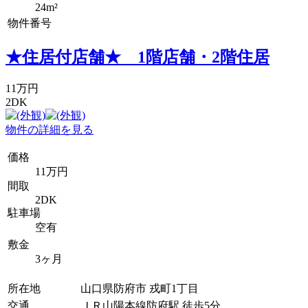
24m²
物件番号
★住居付店舗★ 1階店舗・2階住居
11万円
2DK
物件の詳細を見る
価格
11万円
間取
2DK
駐車場
空有
敷金
3ヶ月
所在地
山口県防府市 戎町1丁目
交通
ＪＲ山陽本線防府駅 徒歩5分