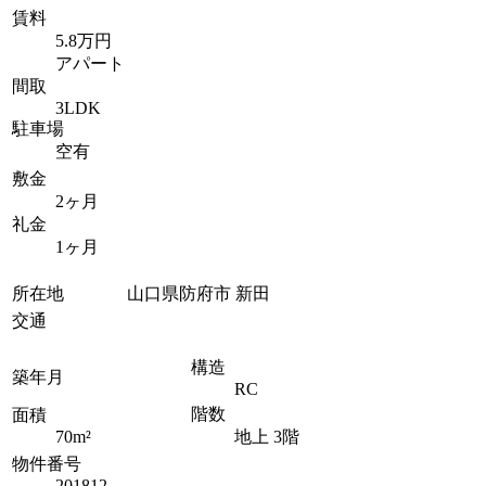
賃料
5.8万円
アパート
間取
3LDK
駐車場
空有
敷金
2ヶ月
礼金
1ヶ月
所在地
山口県防府市 新田
交通
構造
築年月
RC
階数
面積
70m²
地上 3階
物件番号
201812